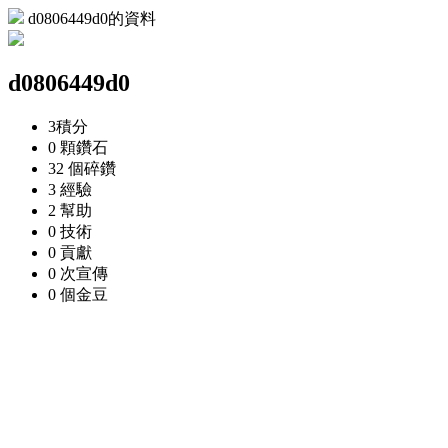
d0806449d0的資料
d0806449d0
3
積分
0 顆
鑽石
32 個
碎鑽
3
經驗
2
幫助
0
技術
0
貢獻
0 次
宣傳
0 個
金豆