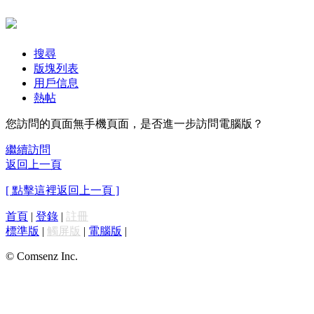
搜尋
版塊列表
用戶信息
熱帖
您訪問的頁面無手機頁面，是否進一步訪問電腦版？
繼續訪問
返回上一頁
[ 點擊這裡返回上一頁 ]
首頁
|
登錄
|
註冊
標準版
|
觸屏版
|
電腦版
|
© Comsenz Inc.