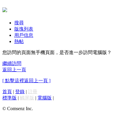
搜尋
版塊列表
用戶信息
熱帖
您訪問的頁面無手機頁面，是否進一步訪問電腦版？
繼續訪問
返回上一頁
[ 點擊這裡返回上一頁 ]
首頁
|
登錄
|
註冊
標準版
|
觸屏版
|
電腦版
|
© Comsenz Inc.