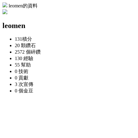
leomen的資料
leomen
131
積分
20 顆
鑽石
2572 個
碎鑽
130
經驗
55
幫助
0
技術
0
貢獻
3 次
宣傳
0 個
金豆