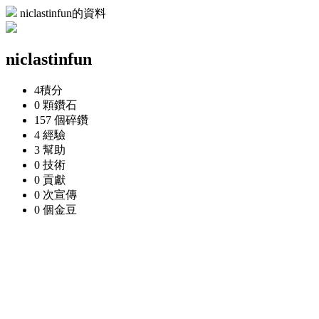
niclastinfun的資料
niclastinfun
4
積分
0 顆
鑽石
157 個
碎鑽
4
經驗
3
幫助
0
技術
0
貢獻
0 次
宣傳
0 個
金豆