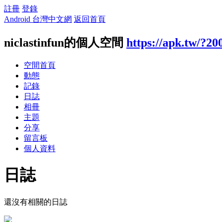
註冊
登錄
Android 台灣中文網
返回首頁
niclastinfun的個人空間
https://apk.tw/?20
空間首頁
動態
記錄
日誌
相冊
主題
分享
留言板
個人資料
日誌
還沒有相關的日誌