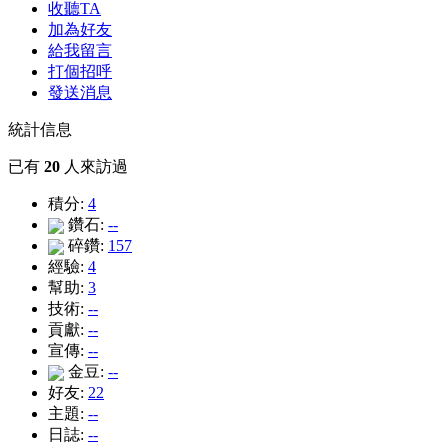
收聽TA
加為好友
給我留言
打個招呼
發送消息
統計信息
已有
20
人來訪過
積分:
4
鑽石:
--
碎鑽:
157
經驗:
4
幫助:
3
技術:
--
貢獻:
--
宣傳:
--
金豆:
--
好友:
22
主題:
--
日誌:
--