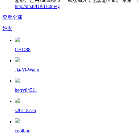
您好。已用audi89640***幫您加入，也請您互助。謝謝
http://db.tt/DKT80pwg
查看全部
好友
CHD88
Jia-Yi-Wang
herry84521
s20118726
coolbon