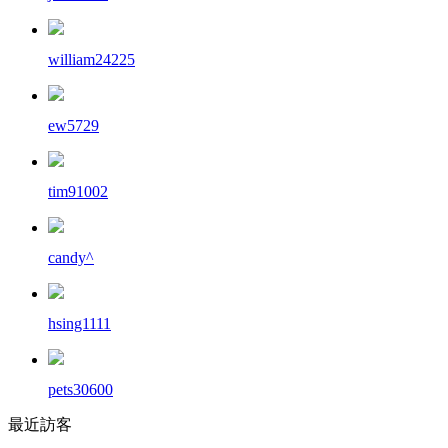
william24225
ew5729
tim91002
candy^
hsing1111
pets30600
最近訪客