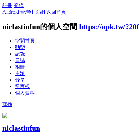
註冊
登錄
Android 台灣中文網
返回首頁
niclastinfun的個人空間
https://apk.tw/?20
空間首頁
動態
記錄
日誌
相冊
主題
分享
留言板
個人資料
頭像
niclastinfun