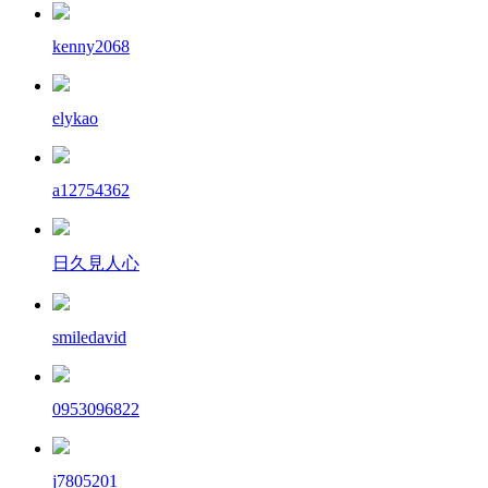
kenny2068
elykao
a12754362
日久見人心
smiledavid
0953096822
j7805201