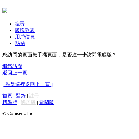
搜尋
版塊列表
用戶信息
熱帖
您訪問的頁面無手機頁面，是否進一步訪問電腦版？
繼續訪問
返回上一頁
[ 點擊這裡返回上一頁 ]
首頁
|
登錄
|
註冊
標準版
|
觸屏版
|
電腦版
|
© Comsenz Inc.