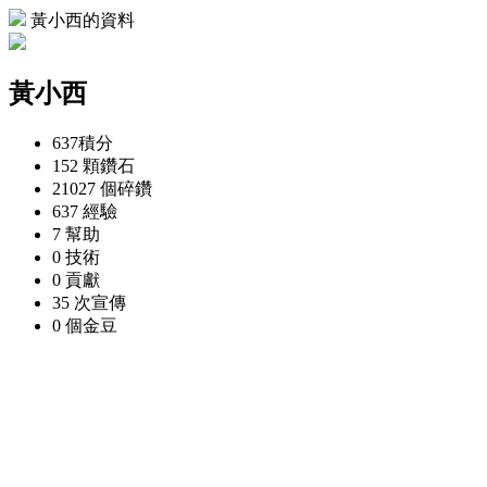
黃小西的資料
黃小西
637
積分
152 顆
鑽石
21027 個
碎鑽
637
經驗
7
幫助
0
技術
0
貢獻
35 次
宣傳
0 個
金豆