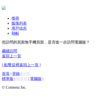
搜尋
版塊列表
用戶信息
熱帖
您訪問的頁面無手機頁面，是否進一步訪問電腦版？
繼續訪問
返回上一頁
[ 點擊這裡返回上一頁 ]
首頁
|
登錄
|
註冊
標準版
|
觸屏版
|
電腦版
|
© Comsenz Inc.