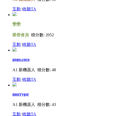
互動
|
收聽TA
中中
榮譽會員
積分數: 2052
互動
|
收聽TA
gogo.coco
A1 新機器人
積分數: 48
互動
|
收聽TA
morrygsr
A1 新機器人
積分數: 43
互動
|
收聽TA