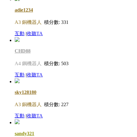
adie1234
A3 銅機器人
積分數: 331
互動
|
收聽TA
CHD88
A4 鋼機器人
積分數: 503
互動
|
收聽TA
sky128180
A3 銅機器人
積分數: 227
互動
|
收聽TA
sandy321