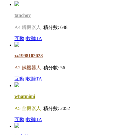
tanchoy
A4 鋼機器人
積分數: 648
互動
|
收聽TA
zz1998102028
A2 鐵機器人
積分數: 56
互動
|
收聽TA
whatmimi
A5 金機器人
積分數: 2052
互動
|
收聽TA