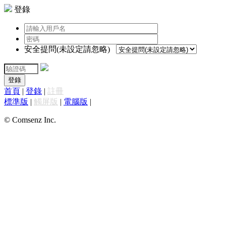
登錄
安全提問(未設定請忽略)
登錄
首頁
|
登錄
|
註冊
標準版
|
觸屏版
|
電腦版
|
© Comsenz Inc.