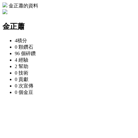
金正蕭的資料
金正蕭
4
積分
0 顆
鑽石
96 個
碎鑽
4
經驗
2
幫助
0
技術
0
貢獻
0 次
宣傳
0 個
金豆