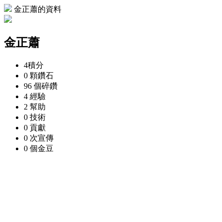
金正蕭的資料
金正蕭
4
積分
0 顆
鑽石
96 個
碎鑽
4
經驗
2
幫助
0
技術
0
貢獻
0 次
宣傳
0 個
金豆