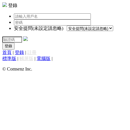
登錄
安全提問(未設定請忽略)
登錄
首頁
|
登錄
|
註冊
標準版
|
觸屏版
|
電腦版
|
© Comsenz Inc.