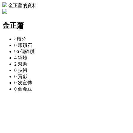
金正蕭的資料
金正蕭
4
積分
0 顆
鑽石
96 個
碎鑽
4
經驗
2
幫助
0
技術
0
貢獻
0 次
宣傳
0 個
金豆