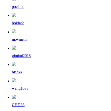
poe2me
boklw2
movmem
gimimi2018
bleekk
wang1688
CHD88