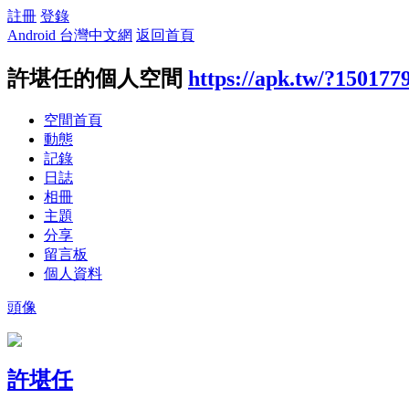
註冊
登錄
Android 台灣中文網
返回首頁
許堪任的個人空間
https://apk.tw/?150177
空間首頁
動態
記錄
日誌
相冊
主題
分享
留言板
個人資料
頭像
許堪任