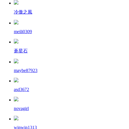
冷傲之風
meili0309
蒼星石
maybe87923
asd3672
novagirl
winwin1313