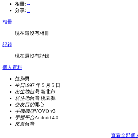
相冊:
--
分享:
--
相冊
現在還沒有相冊
記錄
現在還沒有記錄
個人資料
性別
男
生日
1997 年 5 月 5 日
出生地
台灣 新北市
居住地
台灣 桃園縣
交友目的
開心
手機機型
VOVO v3
手機平台
Android 4.0
來自
台灣
查看全部個