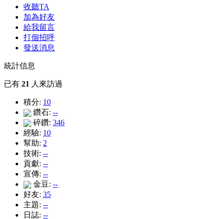
收聽TA
加為好友
給我留言
打個招呼
發送消息
統計信息
已有
21
人來訪過
積分:
10
鑽石:
--
碎鑽:
346
經驗:
10
幫助:
2
技術:
--
貢獻:
--
宣傳:
--
金豆:
--
好友:
35
主題:
--
日誌:
--