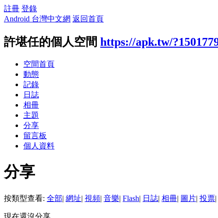
註冊
登錄
Android 台灣中文網
返回首頁
許堪任的個人空間
https://apk.tw/?150177
空間首頁
動態
記錄
日誌
相冊
主題
分享
留言板
個人資料
分享
按類型查看:
全部
|
網址
|
視頻
|
音樂
|
Flash
|
日誌
|
相冊
|
圖片
|
投票
|
現在還沒分享