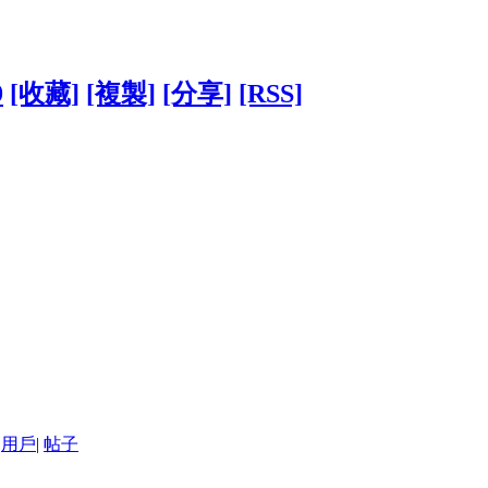
9
[收藏]
[複製]
[分享]
[RSS]
用戶
|
帖子