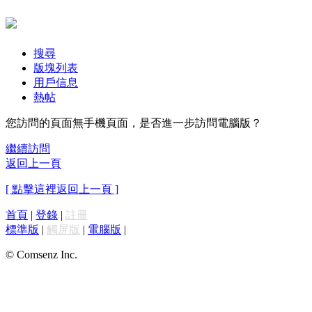
搜尋
版塊列表
用戶信息
熱帖
您訪問的頁面無手機頁面，是否進一步訪問電腦版？
繼續訪問
返回上一頁
[ 點擊這裡返回上一頁 ]
首頁
|
登錄
|
註冊
標準版
|
觸屏版
|
電腦版
|
© Comsenz Inc.