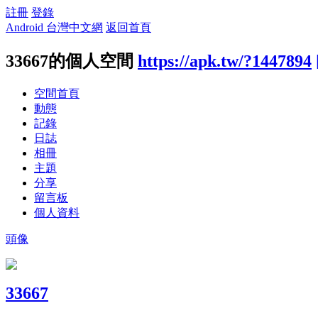
註冊
登錄
Android 台灣中文網
返回首頁
33667的個人空間
https://apk.tw/?1447894
空間首頁
動態
記錄
日誌
相冊
主題
分享
留言板
個人資料
頭像
33667