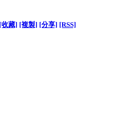
[收藏]
[複製]
[分享]
[RSS]