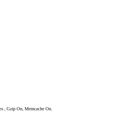
ries , Gzip On, Memcache On.