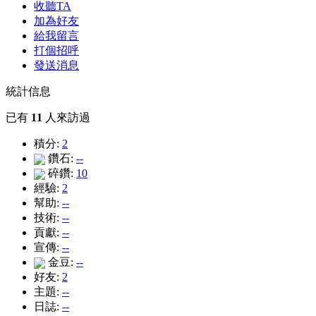
收聽TA
加為好友
給我留言
打個招呼
發送消息
統計信息
已有
11
人來訪過
積分:
2
鑽石:
--
碎鑽:
10
經驗:
2
幫助:
--
技術:
--
貢獻:
--
宣傳:
--
金豆:
--
好友:
2
主題:
--
日誌:
--