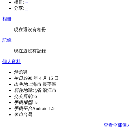
相冊:
--
分享:
--
相冊
現在還沒有相冊
記錄
現在還沒有記錄
個人資料
性別
男
生日
1990 年 4 月 15 日
出生地
上海市 長寧區
居住地
湖北省 潛江市
交友目的
no
手機機型
htc
手機平台
Android 1.5
來自
台灣
查看全部個