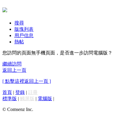
搜尋
版塊列表
用戶信息
熱帖
您訪問的頁面無手機頁面，是否進一步訪問電腦版？
繼續訪問
返回上一頁
[ 點擊這裡返回上一頁 ]
首頁
|
登錄
|
註冊
標準版
|
觸屏版
|
電腦版
|
© Comsenz Inc.