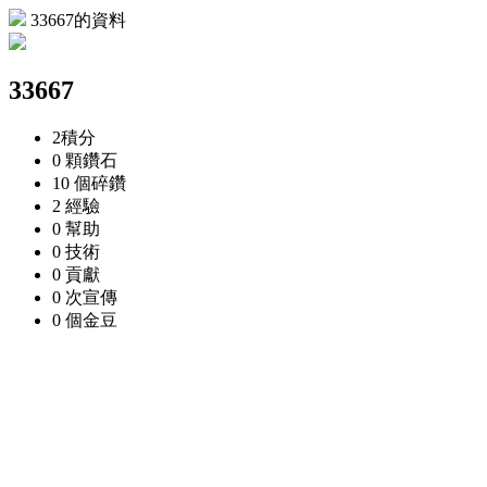
33667的資料
33667
2
積分
0 顆
鑽石
10 個
碎鑽
2
經驗
0
幫助
0
技術
0
貢獻
0 次
宣傳
0 個
金豆