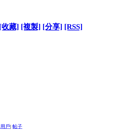
[收藏]
[複製]
[分享]
[RSS]
用戶
|
帖子