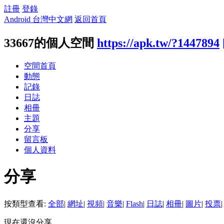
註冊
登錄
Android 台灣中文網
返回首頁
33667的個人空間
https://apk.tw/?1447894
空間首頁
動態
記錄
日誌
相冊
主題
分享
留言板
個人資料
分享
按類型查看:
全部
|
網址
|
視頻
|
音樂
|
Flash
|
日誌
|
相冊
|
圖片
|
投票
|
現在還沒分享