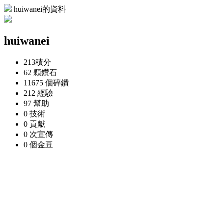
huiwanei的資料
huiwanei
213
積分
62 顆
鑽石
11675 個
碎鑽
212
經驗
97
幫助
0
技術
0
貢獻
0 次
宣傳
0 個
金豆