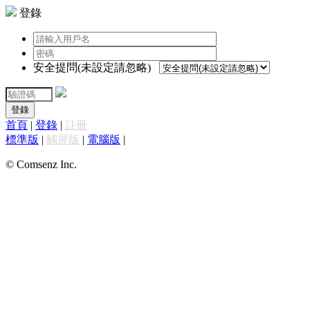
登錄
安全提問(未設定請忽略)
登錄
首頁
|
登錄
|
註冊
標準版
|
觸屏版
|
電腦版
|
© Comsenz Inc.