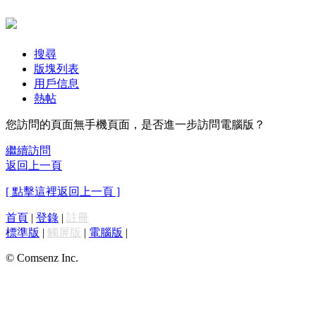
搜尋
版塊列表
用戶信息
熱帖
您訪問的頁面無手機頁面，是否進一步訪問電腦版？
繼續訪問
返回上一頁
[ 點擊這裡返回上一頁 ]
首頁
|
登錄
|
註冊
標準版
|
觸屏版
|
電腦版
|
© Comsenz Inc.