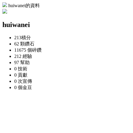
huiwanei的資料
huiwanei
213
積分
62 顆
鑽石
11675 個
碎鑽
212
經驗
97
幫助
0
技術
0
貢獻
0 次
宣傳
0 個
金豆