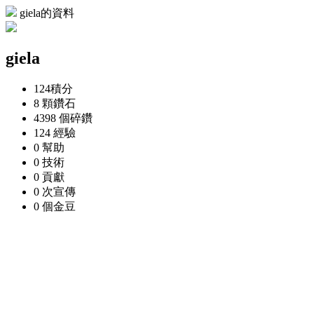
giela的資料
giela
124
積分
8 顆
鑽石
4398 個
碎鑽
124
經驗
0
幫助
0
技術
0
貢獻
0 次
宣傳
0 個
金豆