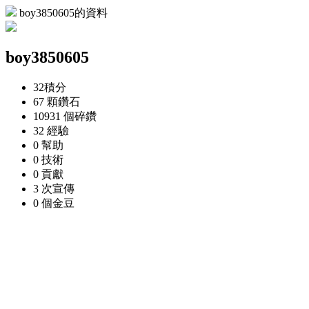
boy3850605的資料
boy3850605
32
積分
67 顆
鑽石
10931 個
碎鑽
32
經驗
0
幫助
0
技術
0
貢獻
3 次
宣傳
0 個
金豆