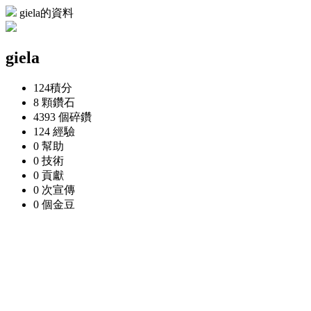
giela的資料
giela
124
積分
8 顆
鑽石
4393 個
碎鑽
124
經驗
0
幫助
0
技術
0
貢獻
0 次
宣傳
0 個
金豆