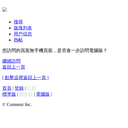
搜尋
版塊列表
用戶信息
熱帖
您訪問的頁面無手機頁面，是否進一步訪問電腦版？
繼續訪問
返回上一頁
[ 點擊這裡返回上一頁 ]
首頁
|
登錄
|
註冊
標準版
|
觸屏版
|
電腦版
|
© Comsenz Inc.