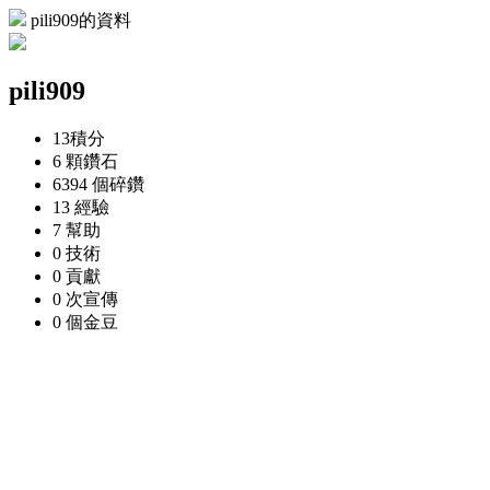
pili909的資料
pili909
13
積分
6 顆
鑽石
6394 個
碎鑽
13
經驗
7
幫助
0
技術
0
貢獻
0 次
宣傳
0 個
金豆