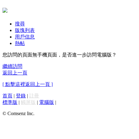
搜尋
版塊列表
用戶信息
熱帖
您訪問的頁面無手機頁面，是否進一步訪問電腦版？
繼續訪問
返回上一頁
[ 點擊這裡返回上一頁 ]
首頁
|
登錄
|
註冊
標準版
|
觸屏版
|
電腦版
|
© Comsenz Inc.