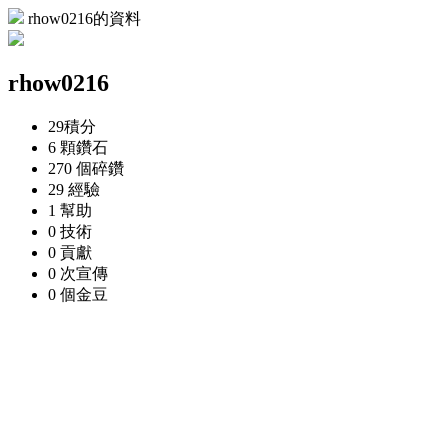
rhow0216的資料
rhow0216
29
積分
6 顆
鑽石
270 個
碎鑽
29
經驗
1
幫助
0
技術
0
貢獻
0 次
宣傳
0 個
金豆