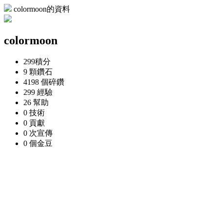
colormoon的資料
colormoon
299
積分
9 顆
鑽石
4198 個
碎鑽
299
經驗
26
幫助
0
技術
0
貢獻
0 次
宣傳
0 個
金豆