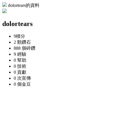
dolortears的資料
dolortears
9
積分
2 顆
鑽石
888 個
碎鑽
9
經驗
0
幫助
0
技術
0
貢獻
0 次
宣傳
0 個
金豆