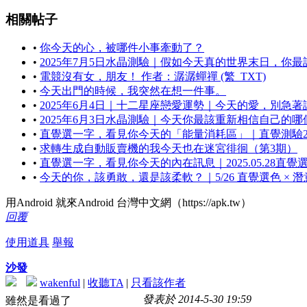
相關帖子
•
你今天的心，被哪件小事牽動了？
•
2025年7月5日水晶測驗｜假如今天真的世界末日，你
•
電競沒有女，朋友！ 作者：潺潺蟬禪 (繁_TXT)
•
今天出門的時候，我突然在想一件事。
•
2025年6月4日｜十二星座戀愛運勢｜今天的愛，別急著
•
2025年6月3日水晶測驗｜今天你最該重新相信自己的
•
直覺選一字，看見你今天的「能量消耗區」｜直覺測驗2025.
•
求轉生成自動販賣機的我今天也在迷宮徘徊（第3期）
•
直覺選一字，看見你今天的內在訊息｜2025.05.28直覺
•
今天的你，該勇敢，還是該柔軟？｜5/26 直覺選色 × 
用Android 就來Android 台灣中文網（https://apk.tw）
回覆
使用道具
舉報
沙發
wakenful
|
收聽TA
|
只看該作者
發表於 2014-5-30 19:59
雖然是看過了