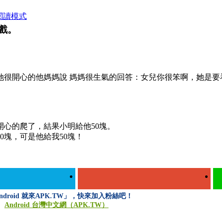
閱讀模式
遊戲。
她很開心的他媽媽說 媽媽很生氣的回答：女兒你很笨啊，她是要
開心的爬了，結果小明給他50塊。
0塊，可是他給我50塊！
ndroid 就來APK.TW」，快來加入粉絲吧！
Android 台灣中文網（APK.TW）