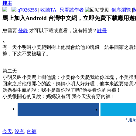
樓主
q7026255
|
收聽TA
|
只看該作者
|
倒序瀏覽
|
馬上加入Android 台灣中文網，立即免費下載應用
您需要
登錄
才可以下載或查看，沒有帳號？
註冊
x
有一天小明叫小美爬到樹上他就會給他10塊錢，結果回家之后
褲，下次不要被騙了。
第二天
小明又叫小美爬上樹他說：小美你今天爬我給你20塊，小美很
回家之后他很開心的說：媽媽小明人好好喔，他本來說要給我2
媽媽很生氣的說：我不是跟你說了嗎?他要看你的內褲！
小美很開心的又說：媽媽沒有阿 我今天沒有穿內褲！
「用A
今天
,
沒有
,
內褲