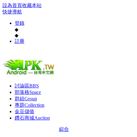
設為首頁
收藏本站
快捷導航
登錄
◆
◆
註冊
討論區
BBS
部落格
Space
群組
Group
專題
Collection
金豆儲值
鑽石商城
Auction
綜合