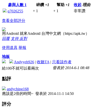
參與人數
1
碎鑽
+1
幫助
+1
收起
理由
+ 1
+ 1
非常讚
q7026255
查看全部評分
用Android 就來Android 台灣中文網（https://apk.tw）
回覆
支持
反對
使用道具
舉報
地板
Andyyeh926
|
收聽TA
|
只看該作者
發表於 2014-6-1 08:48
給100不就可以看兩次
點評
andyching168
應該是2倍的時間~
發表於 2014-11-1 14:50
評分