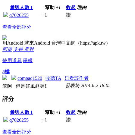
參與人數
1
幫助
+1
收起
理由
+ 1
讚
q7026255
查看全部評分
用Android 就來Android 台灣中文網（https://apk.tw）
回覆
支持
反對
使用道具
舉報
5
樓
compaq1520
|
收聽TA
|
只看該作者
發表於 2014-6-2 18:05
笨阿 但是好風趣喔!!
評分
參與人數
1
幫助
+1
收起
理由
+ 1
讚
q7026255
查看全部評分