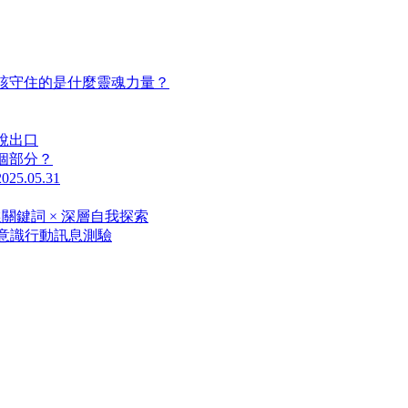
最該守住的是什麼靈魂力量？
說出口
哪個部分？
05.31
選關鍵詞 × 深層自我探索
潛意識行動訊息測驗