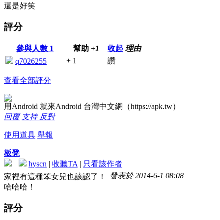
還是好笑
評分
參與人數
1
幫助
+1
收起
理由
+ 1
讚
q7026255
查看全部評分
用Android 就來Android 台灣中文網（https://apk.tw）
回覆
支持
反對
使用道具
舉報
板凳
hyscn
|
收聽TA
|
只看該作者
發表於 2014-6-1 08:08
家裡有這種笨女兒也該認了！
哈哈哈！
評分