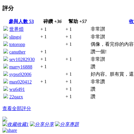
評分
參與人數
53
碎鑽
+36
幫助
+57
收
非常讃
世界煩
+ 1
+ 1
+ 1
+ 1
非常讃
slingsj
+ 1
偶像，看完你的內容
totoropp
+ 1
讚一個!
canuther
+ 1
+ 1
非常讃
sev10282930
+ 1
讚
marry16888
+ 1
好內容。朕有賞，還
sypss92006
+ 1
+ 1
非常讚
max020412
+ 1
讚
wu6491
+ 1
讚
22qazx
查看全部評分
收藏
1
分享
專題