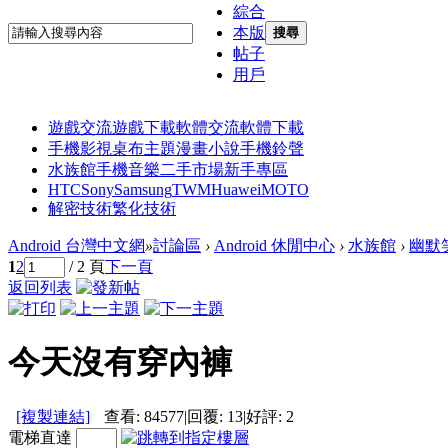
綜合
本版
搜尋
帖子
用戶
遊戲交流
遊戲下載
軟體交流
軟體下載
手機影視
桌布主題
漫畫小說
手機鈴聲
水族館
手機音樂
二手市場
新手專區
HTC
Sony
Samsung
TWM
Huawei
MOTO
解密技術
繁化技術
Android 台灣中文網
»
討論區
›
Android 休閒中心
›
水族館
›
幽默
1
2
/ 2 頁
下一頁
返回列表
今天沒有穿內褲
[複製連結]
查看:
84577
|
回覆:
13
|
好評:
2
電梯直達