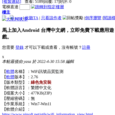
[複製連結]
查看:
5189
|
回覆:
17
|
好評:
0
電梯直達
樓主
yasa
|
收聽TA
|
只看該作者
|
倒序瀏覽
|
閱讀
馬上加入Android 台灣中文網，立即免費下載應用遊
戲。
您需要
登錄
才可以下載或查看，沒有帳號？
註冊
x
本帖最後由 yasa 於 2022-4-30 15:58 編輯
【
軟體
名稱】：WiFi訊號品質監測
【
軟體
版本】：2.76
【版本類型】：
綠色免安裝
【軟體語言】：繁體中文化
【檔案大小】：477KB(ZIP)
【壓縮密碼】：無
【作業系統】：Win7-Win11
【軟體介紹】：
https://www.nirsoft.net/utils/wifi_information_view.html