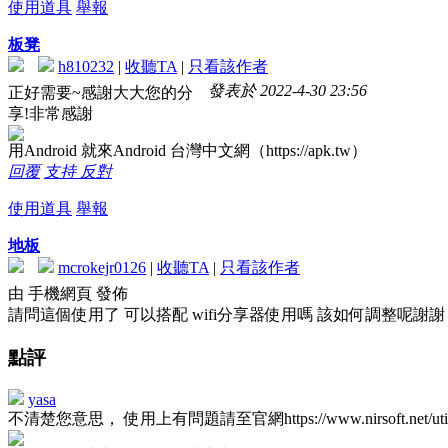
使用道具
舉報
板凳
h810232
|
收聽TA
|
只看該作者
發表於 2022-4-30 23:56
正好需要~感謝大大您的分
享!非常感謝
用Android 就來Android 台灣中文網（https://apk.tw）
回覆
支持
反對
使用道具
舉報
地板
mcrokejr0126
|
收聽TA
|
只看該作者
由 手機網頁 發佈
請問這個使用了 可以搭配 wifi分享器使用嗎 該如何調整呢謝謝
點評
yasa
不清楚您意思， 使用上有問題請至官網https://www.nirsoft.net/utils/wif