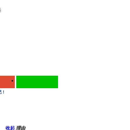
怪
吧！
收起
理由