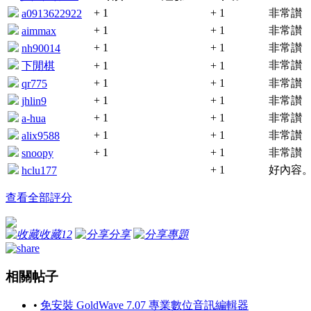
+ 1
+ 1
非常讃
a0913622922
+ 1
+ 1
非常讃
aimmax
+ 1
+ 1
非常讃
nh90014
非常讃
下閒棋
+ 1
+ 1
+ 1
+ 1
非常讃
qr775
+ 1
+ 1
非常讃
jhlin9
+ 1
+ 1
非常讃
a-hua
+ 1
+ 1
非常讃
alix9588
+ 1
+ 1
非常讃
snoopy
+ 1
好內容。
hclu177
查看全部評分
收藏
12
分享
專題
相關帖子
•
免安裝 GoldWave 7.07 專業數位音訊編輯器