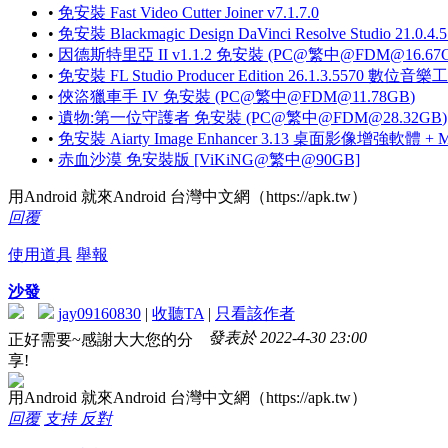
•
免安裝 Fast Video Cutter Joiner v7.1.7.0
•
免安裝 Blackmagic Design DaVinci Resolve Studio 
•
因德斯特里亞 II v1.1.2 免安裝 (PC@繁中@
FDM@16.67
•
免安裝 FL Studio Producer Edition 26.1.3.5570 數位音
•
俠盜獵車手 IV 免安裝 (PC@繁中@
FDM@11.78GB
)
•
遺物:第一位守護者 免安裝 (PC@繁中@
FDM@28.32GB
)
•
免安裝 Aiarty Image Enhancer 3.13 桌面影像增強軟體 + M
•
赤血沙漠 免安裝版 [ViKiNG@繁中@90GB]
用Android 就來Android 台灣中文網（https://apk.tw）
回覆
使用道具
舉報
沙發
jay09160830
|
收聽TA
|
只看該作者
發表於 2022-4-30 23:00
正好需要~感謝大大您的分
享!
用Android 就來Android 台灣中文網（https://apk.tw）
回覆
支持
反對