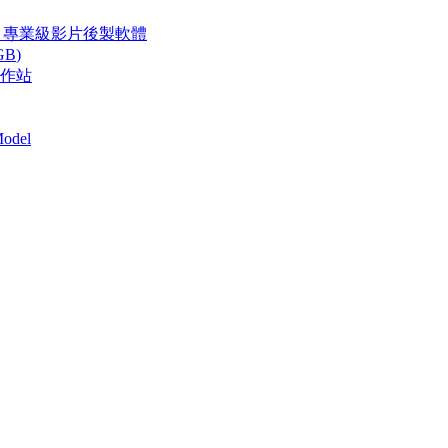
21.0.4.5 專業級影片後製軟體
GB
)
樂工作站
odel