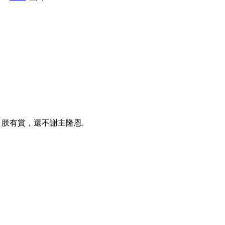
朕有賞，還不謝主隆恩.