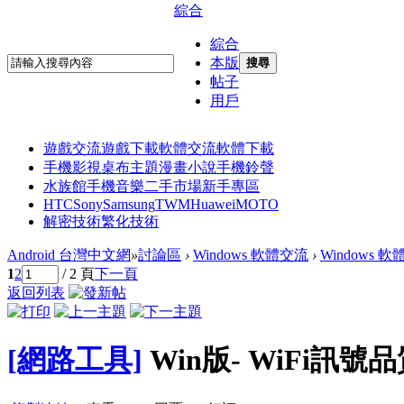
綜合
綜合
本版
搜尋
帖子
用戶
遊戲交流
遊戲下載
軟體交流
軟體下載
手機影視
桌布主題
漫畫小說
手機鈴聲
水族館
手機音樂
二手市場
新手專區
HTC
Sony
Samsung
TWM
Huawei
MOTO
解密技術
繁化技術
Android 台灣中文網
»
討論區
›
Windows 軟體交流
›
Windows 
1
2
/ 2 頁
下一頁
返回列表
[網路工具]
Win版- WiFi訊