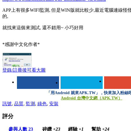
APP上有很多WIFI監測, 但是WIN版就比較少,最近電腦連線怪
的,
就找來這個來測試, 還不錯用~ 小巧好用
*感謝中文化作者*
登錄/註冊後可看大圖
「用Android 就來APK.TW」，快來加入粉絲
Android 台灣中文網（APK.TW）
訊號
,
品質
,
監測
,
綠色
,
安裝
評分
參與人數
23
碎鑽
+23
經驗
+1
幫助
+24