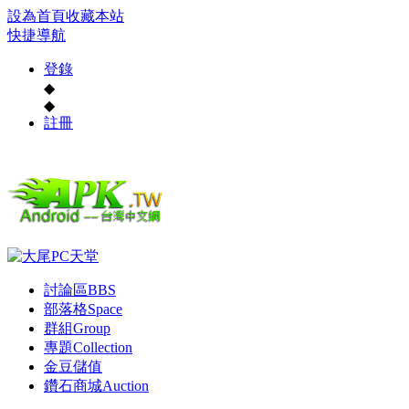
設為首頁
收藏本站
快捷導航
登錄
◆
◆
註冊
討論區
BBS
部落格
Space
群組
Group
專題
Collection
金豆儲值
鑽石商城
Auction