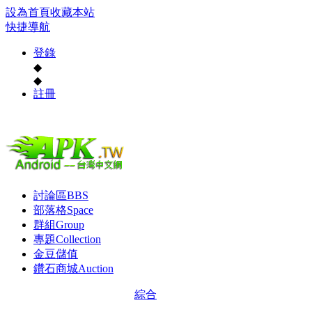
設為首頁
收藏本站
快捷導航
登錄
◆
◆
註冊
討論區
BBS
部落格
Space
群組
Group
專題
Collection
金豆儲值
鑽石商城
Auction
綜合