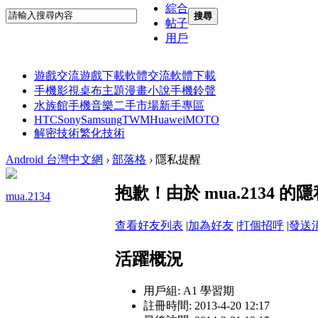
綜合
搜尋
帖子
用戶
遊戲交流
遊戲下載
軟體交流
軟體下載
手機影視
桌布主題
漫畫小說
手機鈴聲
水族館
手機音樂
二手市場
新手專區
HTC
Sony
Samsung
TWM
Huawei
MOTO
解密技術
繁化技術
Android 台灣中文網
›
部落格
›
隱私提醒
抱歉！由於 mua.2134
mua.2134
查看好友列表
|
加為好友
|
打個招呼
|
發送
活躍概況
用戶組:
A1 學習期
註冊時間: 2013-4-20 12:17