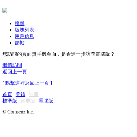
搜尋
版塊列表
用戶信息
熱帖
您訪問的頁面無手機頁面，是否進一步訪問電腦版？
繼續訪問
返回上一頁
[ 點擊這裡返回上一頁 ]
首頁
|
登錄
|
註冊
標準版
|
觸屏版
|
電腦版
|
© Comsenz Inc.