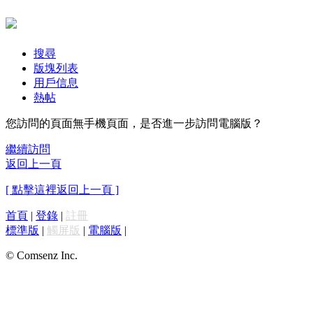
搜尋
版塊列表
用戶信息
熱帖
您訪問的頁面無手機頁面，是否進一步訪問電腦版？
繼續訪問
返回上一頁
[ 點擊這裡返回上一頁 ]
首頁
|
登錄
|
註冊
標準版
|
觸屏版
|
電腦版
|
© Comsenz Inc.