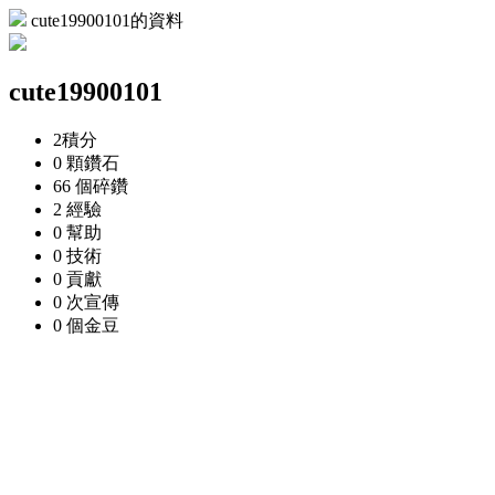
cute19900101的資料
cute19900101
2
積分
0 顆
鑽石
66 個
碎鑽
2
經驗
0
幫助
0
技術
0
貢獻
0 次
宣傳
0 個
金豆