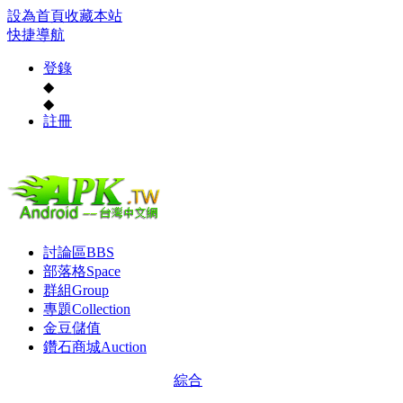
設為首頁
收藏本站
快捷導航
登錄
◆
◆
註冊
討論區
BBS
部落格
Space
群組
Group
專題
Collection
金豆儲值
鑽石商城
Auction
綜合