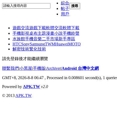
綜合
搜尋
帖子
用戶
遊戲交流
遊戲下載
軟體交流
軟體下載
手機影視
桌布主題
漫畫小說
手機鈴聲
水族館
手機音樂
二手市場
新手專區
HTC
Sony
Samsung
TWM
Huawei
MOTO
解密技術
繁化技術
請先登錄後才能繼續瀏覽
聯繫我們
|
小黑屋
|
手機版
|
Archiver
|
Android 台灣中文網
GMT+8, 2026-8-8 06:47
, Processed in 0.008601 second(s), 1 quer
Powered by
APK.TW
v2.0
© 2013
APK.TW