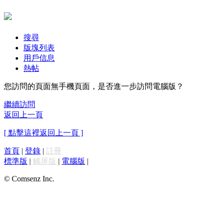
搜尋
版塊列表
用戶信息
熱帖
您訪問的頁面無手機頁面，是否進一步訪問電腦版？
繼續訪問
返回上一頁
[ 點擊這裡返回上一頁 ]
首頁
|
登錄
|
註冊
標準版
|
觸屏版
|
電腦版
|
© Comsenz Inc.