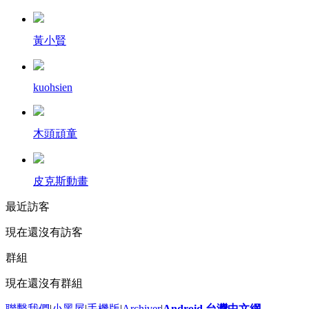
黃小賢
kuohsien
木頭頑童
皮克斯動畫
最近訪客
現在還沒有訪客
群組
現在還沒有群組
聯繫我們
|
小黑屋
|
手機版
|
Archiver
|
Android 台灣中文網