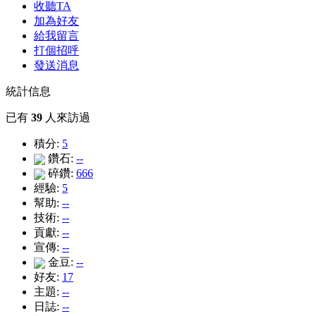
收聽TA
加為好友
給我留言
打個招呼
發送消息
統計信息
已有
39
人來訪過
積分:
5
鑽石:
--
碎鑽:
666
經驗:
5
幫助:
--
技術:
--
貢獻:
--
宣傳:
--
金豆:
--
好友:
17
主題:
--
日誌:
--