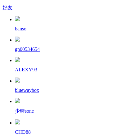
好友
banso
gn00534654
ALEXY93
bluewaybox
少時sone
CHD88