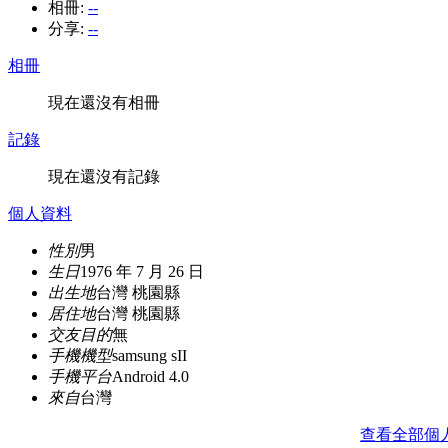
相冊:
--
分享:
--
相冊
現在還沒有相冊
記錄
現在還沒有記錄
個人資料
性別
男
生日
1976 年 7 月 26 日
出生地
台灣 桃園縣
居住地
台灣 桃園縣
交友目的
無
手機機型
samsung sII
手機平台
Android 4.0
來自
台灣
查看全部個