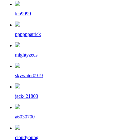
len9999
ppppppatrick
mightyzeus
skywater0919
jack421803
a6030700
cloudyoung