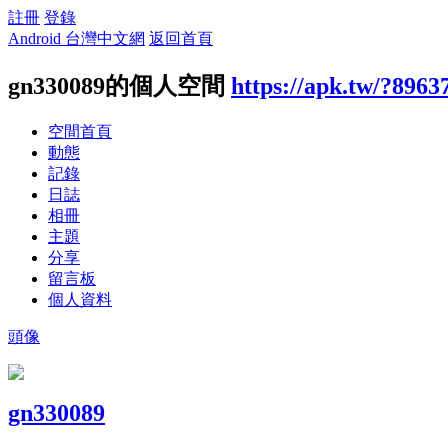
註冊
登錄
Android 台灣中文網
返回首頁
gn330089的個人空間
https://apk.tw/?8963
空間首頁
動態
記錄
日誌
相冊
主題
分享
留言板
個人資料
頭像
gn330089