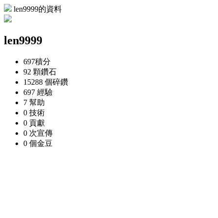
len9999的資料
len9999
697
積分
92 顆
鑽石
15288 個
碎鑽
697
經驗
7
幫助
0
技術
0
貢獻
0 次
宣傳
0 個
金豆