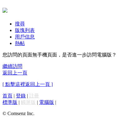
搜尋
版塊列表
用戶信息
熱帖
您訪問的頁面無手機頁面，是否進一步訪問電腦版？
繼續訪問
返回上一頁
[ 點擊這裡返回上一頁 ]
首頁
|
登錄
|
註冊
標準版
|
觸屏版
|
電腦版
|
© Comsenz Inc.