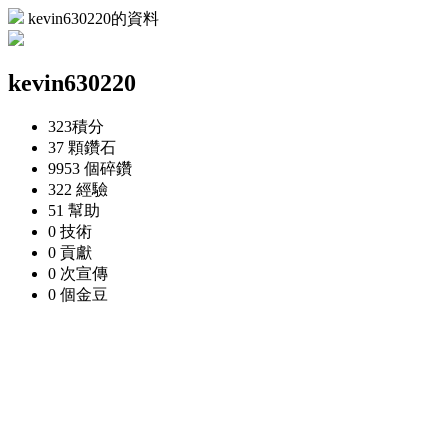
kevin630220的資料
kevin630220
323
積分
37 顆
鑽石
9953 個
碎鑽
322
經驗
51
幫助
0
技術
0
貢獻
0 次
宣傳
0 個
金豆