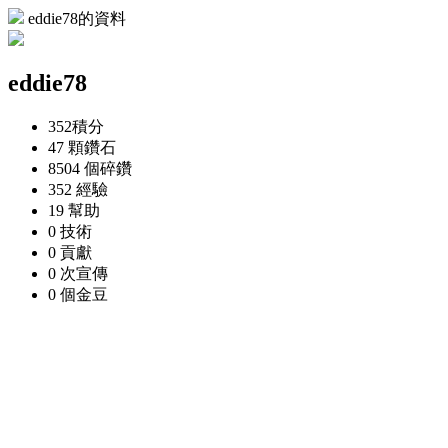
eddie78的資料
eddie78
352
積分
47 顆
鑽石
8504 個
碎鑽
352
經驗
19
幫助
0
技術
0
貢獻
0 次
宣傳
0 個
金豆