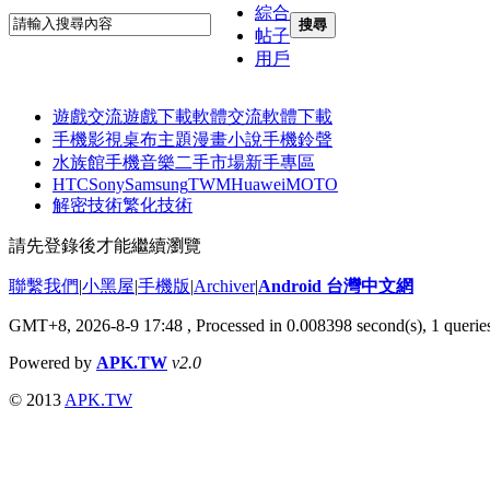
綜合
搜尋
帖子
用戶
遊戲交流
遊戲下載
軟體交流
軟體下載
手機影視
桌布主題
漫畫小說
手機鈴聲
水族館
手機音樂
二手市場
新手專區
HTC
Sony
Samsung
TWM
Huawei
MOTO
解密技術
繁化技術
請先登錄後才能繼續瀏覽
聯繫我們
|
小黑屋
|
手機版
|
Archiver
|
Android 台灣中文網
GMT+8, 2026-8-9 17:48
, Processed in 0.008398 second(s), 1 quer
Powered by
APK.TW
v2.0
© 2013
APK.TW