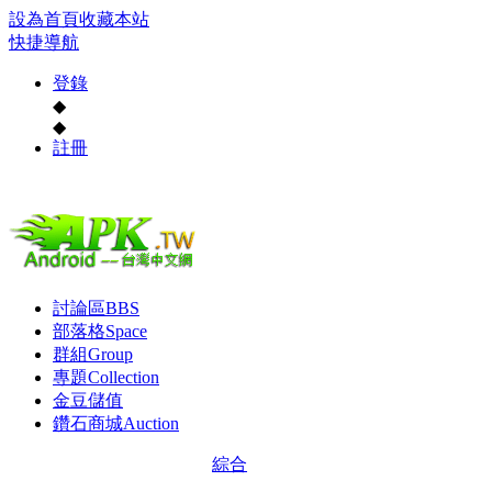
設為首頁
收藏本站
快捷導航
登錄
◆
◆
註冊
討論區
BBS
部落格
Space
群組
Group
專題
Collection
金豆儲值
鑽石商城
Auction
綜合